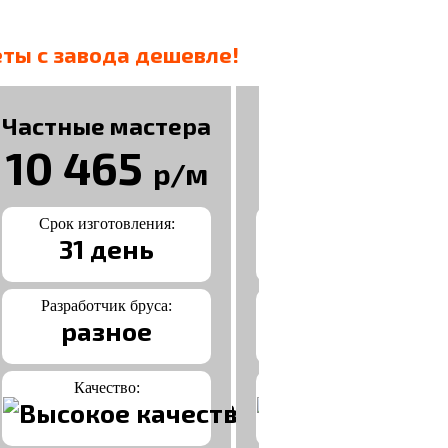
ты с завода дешевле!
Частные мастера
Мегабренды
10 465
14 900
р/м
р/
Срок изготовления:
Срок изготовления:
31 день
27 дней
Разработчик бруса:
Разработчик бруса:
разное
разное
Качество:
Качество: