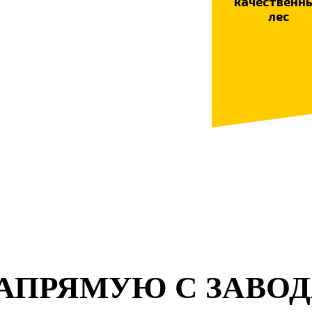
качественн
лес
АПРЯМУЮ С ЗАВОД