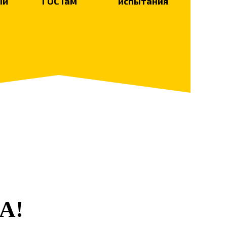
ый
ГОСТам
испытания
А!