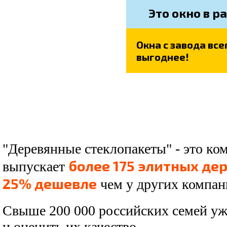
Это окно в р
Окна с завода все
выгоднее!
"Деревянные стеклопакеты" - это ко
более 175 элитных де
выпускает
25% дешевле
чем у других компан
Свыше 200 000 российских семей уж
и оценить их качество.