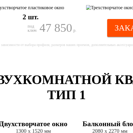
2 шт.
47 850
ЗАК
под
ключ
р.
 зависимости от выбора профиля, размеров ваших проемов, дополнительных аксессуаров
УХКОМНАТНОЙ КВАР
ТИП 1
Двухстворчатое окно
Балконный бл
1300 х 1520 мм
2080 х 2270 мм