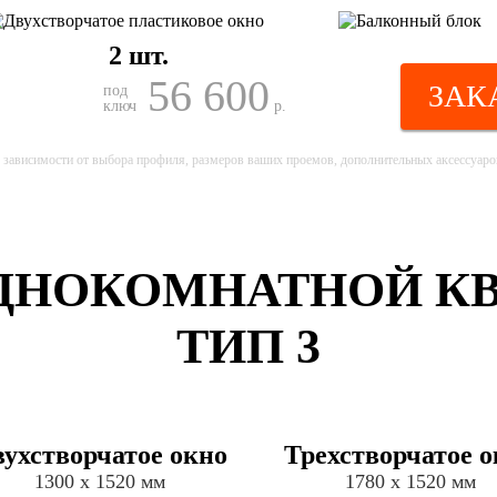
2 шт.
56 600
ЗАК
под
ключ
р.
 зависимости от выбора профиля, размеров ваших проемов, дополнительных аксессуаров
НОКОМНАТНОЙ КВАР
ТИП 3
ухстворчатое окно
Трехстворчатое о
1300 х 1520 мм
1780 х 1520 мм