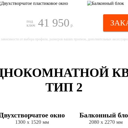
41 950
ЗАК
под
ключ
р.
 зависимости от выбора профиля, размеров ваших проемов, дополнительных аксессуаров
НОКОМНАТНОЙ КВАР
ТИП 2
Двухстворчатое окно
Балконный бл
1300 х 1520 мм
2080 х 2270 мм