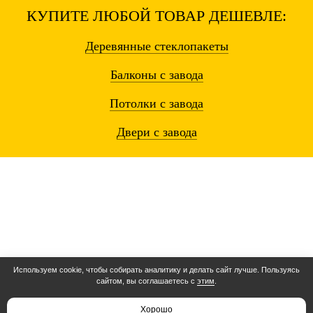
КУПИТЕ ЛЮБОЙ ТОВАР ДЕШЕВЛЕ:
Деревянные
стеклопакеты
Балконы
с завода
Потолки
с завода
Двери
с завода
Используем cookie, чтобы собирать аналитику и делать сайт лучше. Пользуясь
сайтом, вы соглашаетесь с
этим
.
Остались вопросы? Звоните!
8 (000) 000-00-00
Хорошо