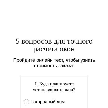
5 вопросов для точного
расчета окон
Пройдите онлайн тест, чтобы узнать
стоимость заказа:
1. Куда планируете
устанавливать окна?
Клиент: Александр Малков
Клиент: Анастасия Уханова
Клиент: Иван Халезин
Клиент: Иванов Кирилл Дмитриевич
загородный дом
Москва, Улица Рословка, дом 8
Москва, Косинская улица, дом 9
Москва, Ленинский проспект, дом 16
Москва, ул. Озёрная, дом 20, кв. 4