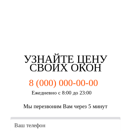
Евгений Брянцев
Алена Мишурко
Ульяна Наумова
Влад Астротин
г. Челябинск
г. Челябинск
г. Челябинск
г. Челябинск
УЗНАЙТЕ ЦЕНУ
СВОИХ ОКОН
8 (000) 000-00-00
Ежедневно с 8:00 до 23:00
Мы перезвоним Вам через 5 минут