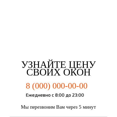
Евгений Брянцев
Алена Мишурко
Ульяна Наумова
Влад Астротин
г. Челябинск
г. Челябинск
г. Челябинск
г. Челябинск
УЗНАЙТЕ ЦЕНУ
СВОИХ ОКОН
8 (000) 000-00-00
Ежедневно с 8:00 до 23:00
Мы перезвоним Вам через 5 минут