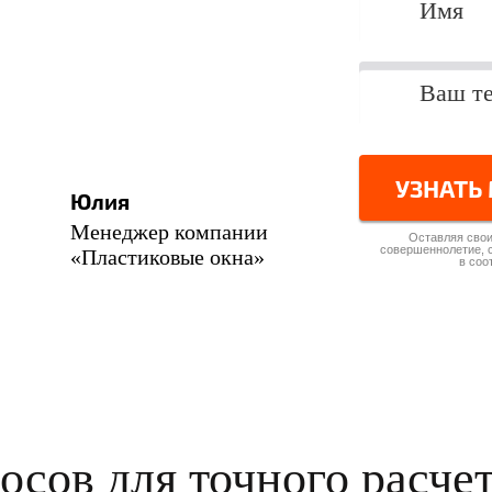
УЗНАТЬ
Юлия
Менеджер компании
Оставляя свои
совершеннолетие, 
«Пластиковые окна»
в соо
осов для точного расче