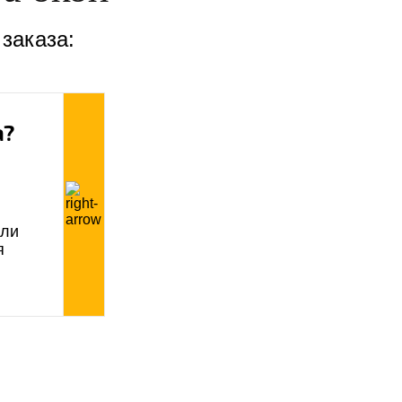
 заказа:
а?
или
я