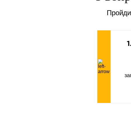
Пройдит
1
за