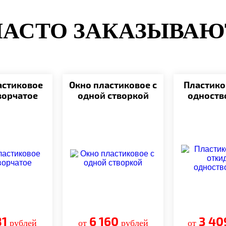
ЧАСТО ЗАКАЗЫВАЮ
астиковое
Окно пластиковое с
Пластико
ворчатое
одной створкой
одноств
81
6 160
3 40
рублей
от
рублей
от