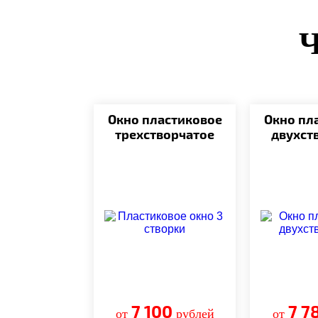
Окно пластиковое
Окно пл
трехстворчатое
двухст
7 100
7 7
от
рублей
от